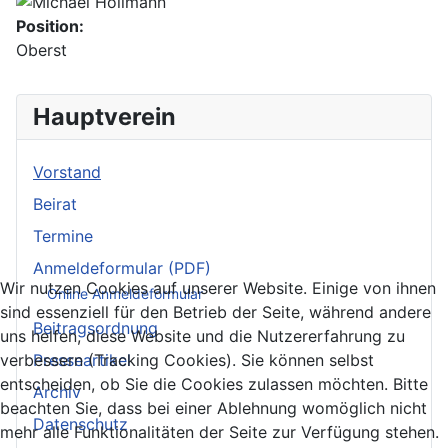
Position:
Oberst
Hauptverein
Vorstand
Beirat
Termine
Anmeldeformular (PDF)
Wir nutzen Cookies auf unserer Website. Einige von ihnen
Online Anmeldeformular
sind essenziell für den Betrieb der Seite, während andere
Beitragsordnung
uns helfen, diese Website und die Nutzererfahrung zu
verbessern (Tracking Cookies). Sie können selbst
Presseartikel
entscheiden, ob Sie die Cookies zulassen möchten. Bitte
Archiv
beachten Sie, dass bei einer Ablehnung womöglich nicht
Datenschutz
mehr alle Funktionalitäten der Seite zur Verfügung stehen.