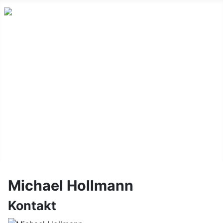
Home
1. Kompanie
2. Kompanie
Artillerie
Schießgruppe
Dorftermine Ihmert
Impressum
Michael Hollmann
Kontakt